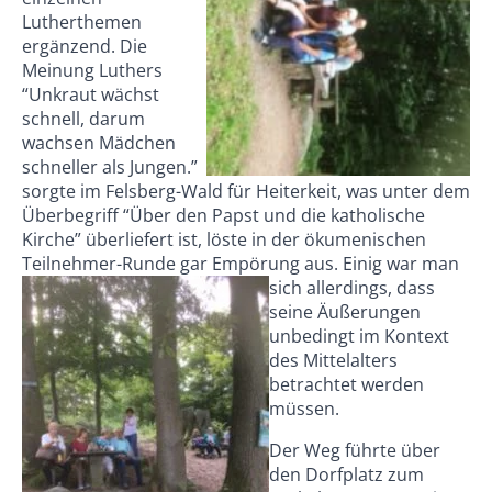
Lutherthemen
ergänzend. Die
Meinung Luthers
“Unkraut wächst
schnell, darum
wachsen Mädchen
schneller als Jungen.”
sorgte im Felsberg-Wald für Heiterkeit, was unter dem
Überbegriff “Über den Papst und die katholische
Kirche” überliefert ist, löste in der ökumenischen
Teilnehmer-Runde gar Empörung aus. Einig war man
sich allerdings, da
ss
seine Äußerungen
unbedingt im Kontext
des Mittelalters
betrachtet werden
müssen.
Der Weg führte über
den Dorfplatz zum