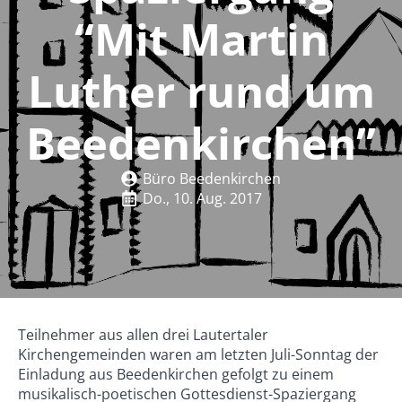
“Mit Martin
Luther rund um
Beedenkirchen”
Büro Beedenkirchen
Do., 10. Aug. 2017
Teilnehmer aus allen drei Lautertaler
Kirchengemeinden waren am letzten Juli-Sonntag der
Einladung aus Beedenkirchen gefolgt zu einem
musikalisch-poetischen Gottesdienst-Spaziergang