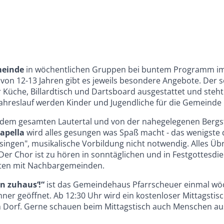
meinde
in wöchentlichen Gruppen bei buntem Programm im
r von 12-13 Jahren gibt es jeweils besondere Angebote. De
Küche, Billardtisch und Dartsboard ausgestattet und steh
Jahreslauf werden Kinder und Jugendliche für die Gemeinde 
 dem gesamten Lautertal und von der nahegelegenen Berg
apella
wird alles gesungen was Spaß macht - das wenigste d
singen", musikalische Vorbildung nicht notwendig. Alles Üb
Der Chor ist zu hören in sonntäglichen und in Festgottesdie
ten mit Nachbargemeinden.
in zuhaus‘!“
ist das Gemeindehaus Pfarrscheuer einmal wöc
r geöffnet. Ab 12:30 Uhr wird ein kostenloser Mittagstisch
 Dorf. Gerne schauen beim Mittagstisch auch Menschen a