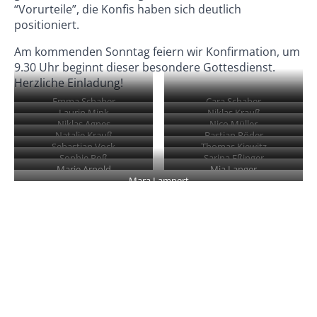
“Vorurteile”, die Konfis haben sich deutlich
positioniert.
Am kommenden Sonntag feiern wir Konfirmation, um
9.30 Uhr beginnt dieser besondere Gottesdienst.
Herzliche Einladung!
Emma Schaber
Cara Schaber
Laurin Mink
Niklas Krauß
Niklas Agnes
Nico Müller
Natalie Krauß
Bastian Röder
Sebastian Vock
Thomas Kiewitz
Sophie Roß
Sarina Eßinger
Marie Arnold
Mia Langer
Mara Lampert