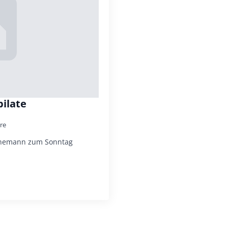
ilate
re
eunemann zum Sonntag